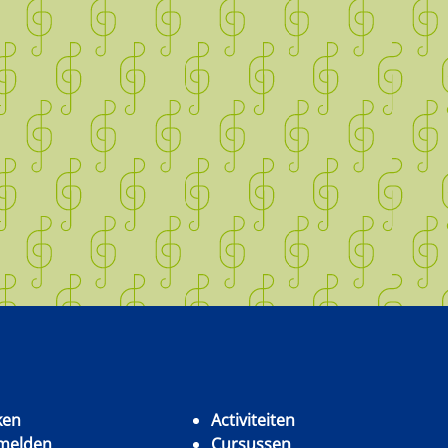
ken
Activiteiten
melden
Cursussen