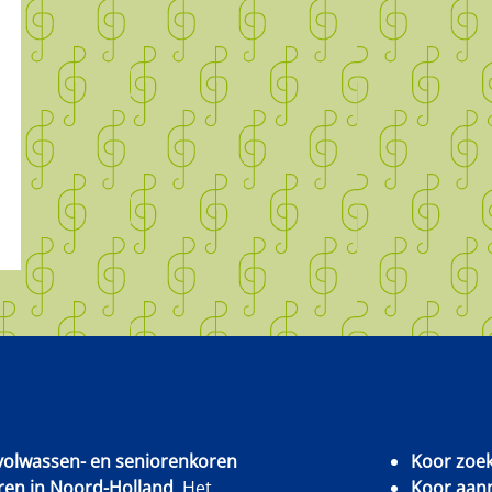
, volwassen- en seniorenkoren
Koor zoe
ren in Noord-Holland
. Het
Koor aan